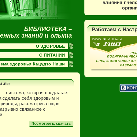
влияния пчело
орган
БИБЛИОТЕКА –
Работаем с Наст
ленных знаний и опыта
О ЗДОРОВЬЕ
О ПИТАНИИ
тема здоровья Кацудзо Ниши
вья»
— система, которая предлагает
а сделать себя здоровым и
природы, рассматривающая
разрывно связанное с
й.
Посмотреть, скачать