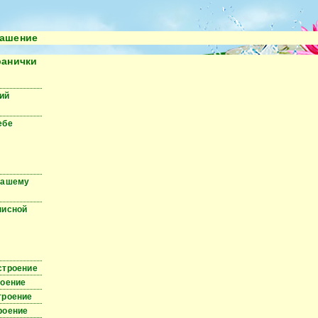
ашение
ранички
ий
ебе
вашему
писной
строение
роение
троение
роение