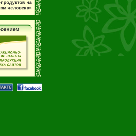
продуктов на
изм человека»
роением