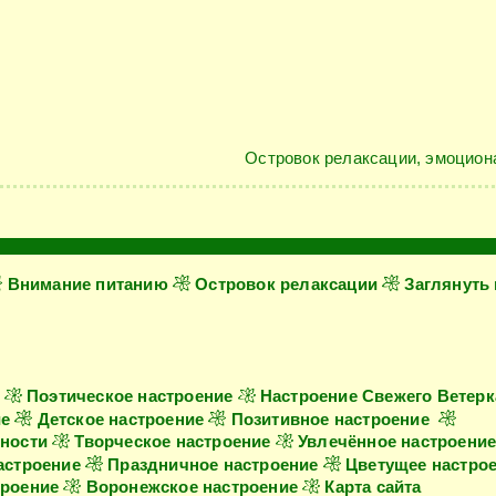
Островок релаксации, эмоцион
Внимание питанию
Островок релаксации
Заглянуть
Поэтическое настроение
Настроение Свежего Ветерк
ие
Детское настроение
Позитивное настроение
ности
Творческое настроение
Увлечённое настроени
астроение
Праздничное настроение
Цветущее настро
троение
Воронежское настроение
Карта сайта