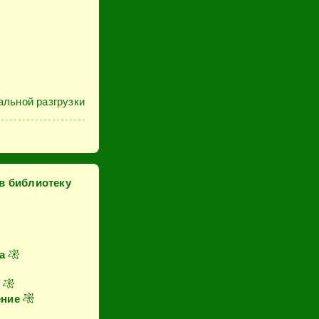
альной разгрузки
 в библиотеку
а
е
ение