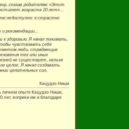
вор, сказав родителям: «Этот
 достигнет возраста 20 лет»…
мне недоступно: я страстно
ы и рекомендации…
 к здоровью. Я начал понимать,
чтобы чувствовать себя
 советом люди, страдающие
кновения тех или иных
лезней не существует, нельзя
ое целое. Я начал создавать
ании целительных сил,
Кацудзо Ниши
личном опыте Кацудзо Ниши,
0 лет, вопреки им и благодаря