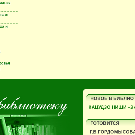
ичьих
вает
ха и
Е
ровья
и
НОВОЕ В БИБЛИО
КАЦУДЗО НИШИ «Эн
ГОТОВИТСЯ
Г.В.ГОРДОМЫСОВА