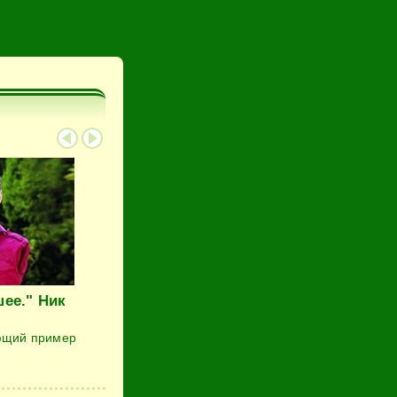
шее." Ник
ющий пример