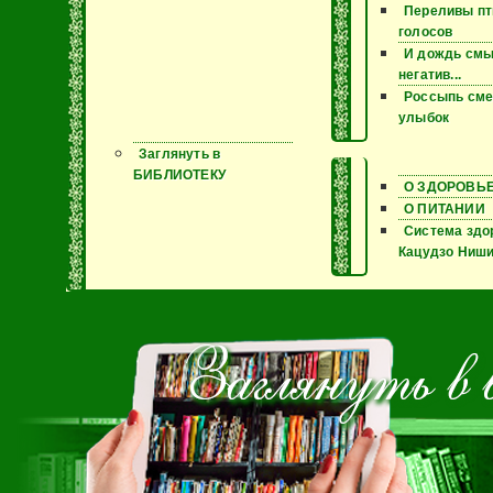
Переливы пт
голосов
И дождь смы
негатив...
Россыпь сме
улыбок
Заглянуть в
БИБЛИОТЕКУ
О ЗДОРОВЬ
О ПИТАНИИ
Система здо
Кацудзо Ниш