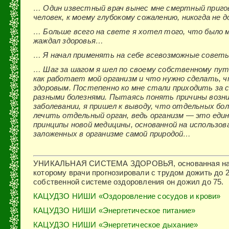
… Один известный врач вынес мне смертный приго
человек, к моему глубокому сожалению, никогда не
… Больше всего на свете я хотел того, что было 
жаждал здоровья…
… Я начал применять на себе всевозможные совет
… Шаг за шагом я шел по своему собственному пути
как работает мой организм и что нужно сделать, 
здоровым. Постепенно ко мне стали приходить за
разными болезнями. Пытаясь понять причины возни
заболевании, я пришел к выводу, что отдельных бо
лечить отдельный орган, ведь организм — это един
принципы новой медицины, основанной на использов
заложенных в организме самой природой…
УНИКАЛЬНАЯ СИСТЕМА ЗДОРОВЬЯ, основанная на 
которому врачи прогнозировали с трудом дожить до 2
собственной системе оздоровления он дожил до 75.
КАЦУДЗО НИШИ «Оздоровление сосудов и крови»
КАЦУДЗО НИШИ «Энергетическое питание»
КАЦУДЗО НИШИ «Энергетическое дыхание»