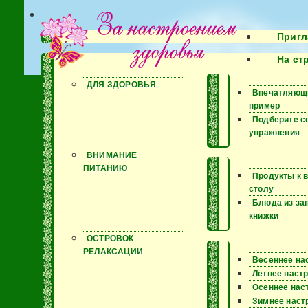
Пригл
На ст
ДЛЯ ЗДОРОВЬЯ
Впечатляющ
пример
Подберите с
упражнения
ВНИМАНИЕ
ПИТАНИЮ
Продукты к 
столу
Блюда из за
книжки
ОСТРОВОК
РЕЛАКСАЦИИ
Весеннее на
Летнее наст
Осеннее нас
Зимнее наст