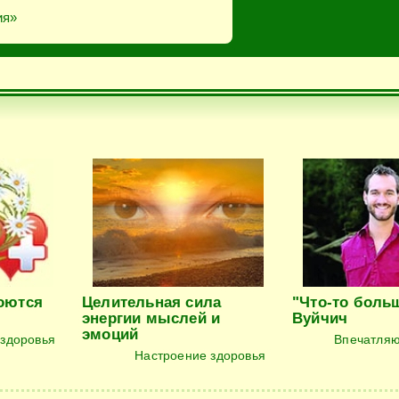
ия»
оются
Целительная сила
"Что-то боль
энергии мыслей и
Вуйчич
эмоций
 здоровья
Впечатля
Настроение здоровья