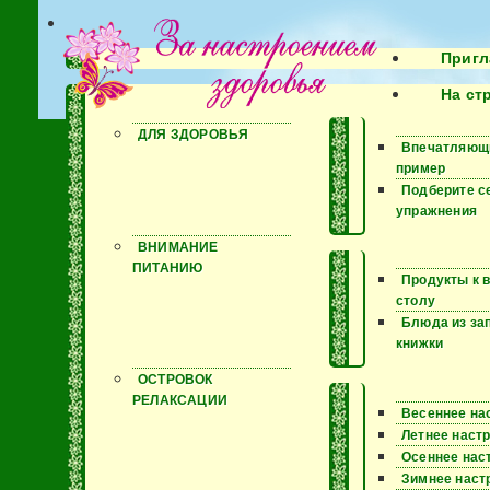
Пригл
На ст
ДЛЯ ЗДОРОВЬЯ
Впечатляющ
пример
Подберите с
упражнения
ВНИМАНИЕ
ПИТАНИЮ
Продукты к 
столу
Блюда из за
книжки
ОСТРОВОК
РЕЛАКСАЦИИ
Весеннее на
Летнее наст
Осеннее нас
Зимнее наст