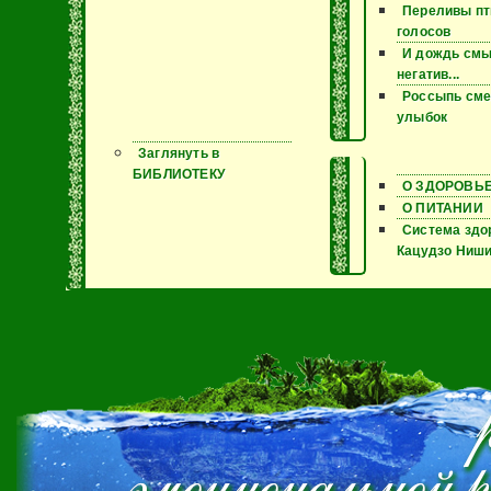
Переливы пт
голосов
И дождь смы
негатив...
Россыпь сме
улыбок
Заглянуть в
БИБЛИОТЕКУ
О ЗДОРОВЬ
О ПИТАНИИ
Система здо
Кацудзо Ниш