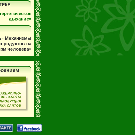
ТЕКЕ
ергетическое
дыхание»
 «Механизмы
продуктов на
изм человека»
роением