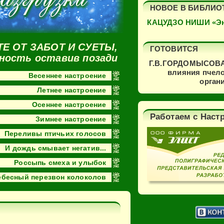
НОВОЕ В БИБЛИО
КАЦУДЗО НИШИ «Эн
Е ОТ ЗАБОТ И СУЕТЫ,
ГОТОВИТСЯ
ность оставив позади
Г.В.ГОРДОМЫСОВА
влияния пчело
Весеннее настроение
орган
Летнее настроение
Осеннее настроение
Работаем с Наст
Зимнее настроение
Переливы птичьих голосов
И дождь смывает негатив...
Россыпь смеха и улыбок
ебесный перезвон колоколов