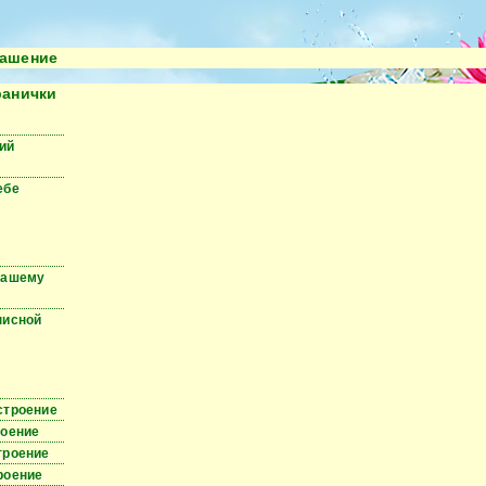
ашение
ранички
ий
ебе
вашему
писной
строение
роение
троение
роение