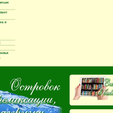
ичьих
вает
ха и
Е
ровья
и